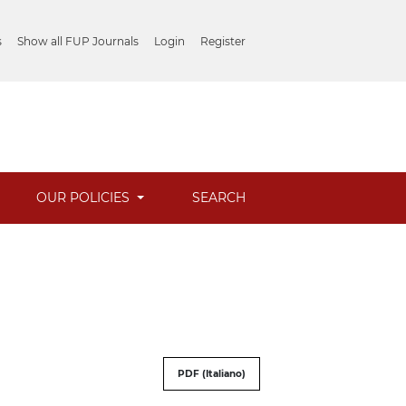
s
Show all FUP Journals
Login
Register
OUR POLICIES
SEARCH
PDF (Italiano)