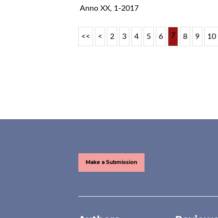
Anno XX, 1-2017
7
<<
<
2
3
4
5
6
8
9
10
Make a Submission