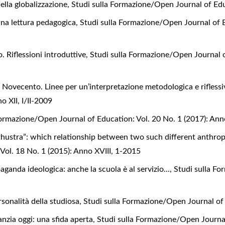
della globalizzazione
,
Studi sulla Formazione/Open Journal of Ed
 una lettura pedagogica
,
Studi sulla Formazione/Open Journal of E
. Riflessioni introduttive
,
Studi sulla Formazione/Open Journal o
l Novecento. Linee per un’interpretazione metodologica e rifless
o XII, I/II-2009
Formazione/Open Journal of Education: Vol. 20 No. 1 (2017): An
thustra”: which relationship between two such different anthro
ol. 18 No. 1 (2015): Anno XVIII, 1-2015
ganda ideologica: anche la scuola è al servizio...
,
Studi sulla Fo
sonalità della studiosa
,
Studi sulla Formazione/Open Journal of
fanzia oggi: una sfida aperta
,
Studi sulla Formazione/Open Journal