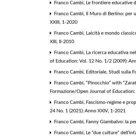
Franco Cambi,
Le frontiere educative 
Franco Cambi,
Il Muro di Berlino: per
XXIII, 1-2020
Franco Cambi,
Laicità e mondo classico
XIII, II-2010
Franco Cambi,
La ricerca educativa ne
of Education: Vol. 12 No. 1/2 (2009): Ann
Franco Cambi,
Editoriale
,
Studi sulla 
Franco Cambi,
“Pinocchio” with “Zara
Formazione/Open Journal of Education: V
Franco Cambi,
Fascismo-regime e propa
24 No. 1 (2021): Anno XXIV, 1-2021
Franco Cambi,
Fanny Giambalvo: la per
Franco Cambi,
Le “due culture” dell’in