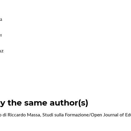
la
n
az
by the same author(s)
o di Riccardo Massa
,
Studi sulla Formazione/Open Journal of Edu