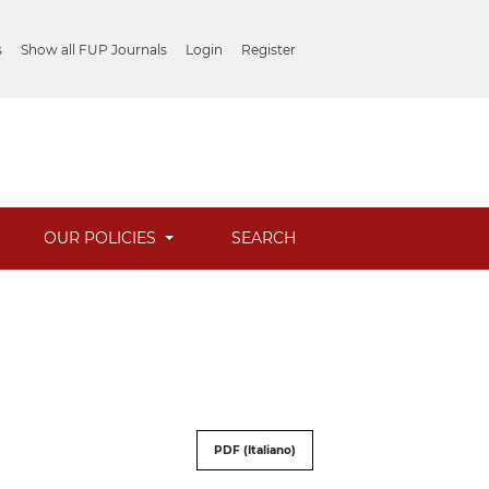
s
Show all FUP Journals
Login
Register
OUR POLICIES
SEARCH
PDF (Italiano)