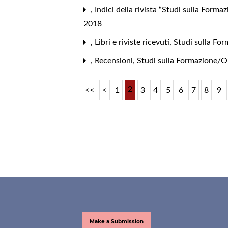
,
Indici della rivista “Studi sulla For
2018
,
Libri e riviste ricevuti
,
Studi sulla For
,
Recensioni
,
Studi sulla Formazione/Op
2
<<
<
1
3
4
5
6
7
8
9
Make a Submission