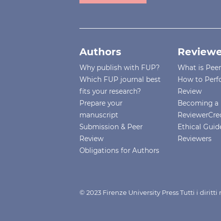
Authors
Reviewe
Why publish with FUP?
What is Pee
Which FUP journal best
How to Perf
fits your research?
Review
Prepare your
Becoming a 
manuscript
ReviewerCre
Submission & Peer
Ethical Guide
Review
Reviewers
Obligations for Authors
© 2023 Firenze University Press Tutti i diritt