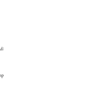
di
php