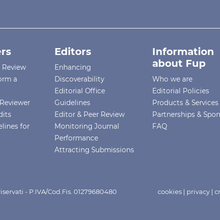
rs
Editors
Information
about Fup
r Review
Enhancing
orm a
Discoverability
Who we are
Editorial Office
Editorial Policies
Reviewer
Guidelines
Products & Services
dits
Editor & Peer Review
Partnerships & Spo
lines for
Monitoring Journal
FAQ
Performance
Attracting Submissions
i riservati - P.IVA/Cod.Fis. 01279680480
cookies
|
privacy
|
c