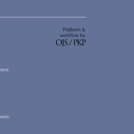
nsors
rediti