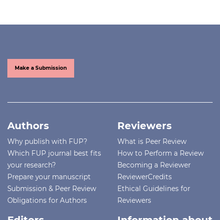
Make a Submission
Authors
Reviewers
Why publish with FUP?
What is Peer Review
Which FUP journal best fits
How to Perform a Review
your research?
Becoming a Reviewer
Prepare your manuscript
ReviewerCredits
Submission & Peer Review
Ethical Guidelines for
Obligations for Authors
Reviewers
Editors
Information about