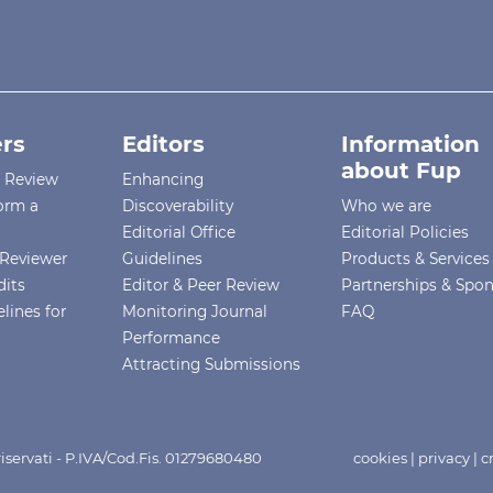
rs
Editors
Information
about Fup
r Review
Enhancing
orm a
Discoverability
Who we are
Editorial Office
Editorial Policies
Reviewer
Guidelines
Products & Services
dits
Editor & Peer Review
Partnerships & Spo
lines for
Monitoring Journal
FAQ
Performance
Attracting Submissions
i riservati - P.IVA/Cod.Fis. 01279680480
cookies
|
privacy
|
c