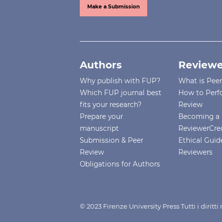
Make a Submission
Authors
Reviewe
Why publish with FUP?
What is Pee
Which FUP journal best
How to Perf
fits your research?
Review
Prepare your
Becoming a 
manuscript
ReviewerCre
Submission & Peer
Ethical Guide
Review
Reviewers
Obligations for Authors
© 2023 Firenze University Press Tutti i diritt