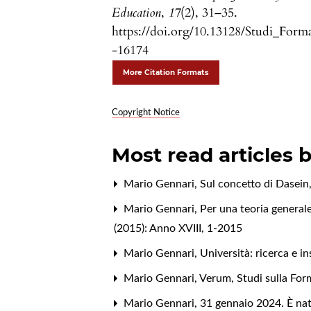
Education
,
17
(2), 31–35.
https://doi.org/10.13128/Studi_Form
-16174
More Citation Formats
Copyright Notice
Most read articles 
Mario Gennari,
Sul concetto di Dasei
Mario Gennari,
Per una teoria general
(2015): Anno XVIII, 1-2015
Mario Gennari,
Università: ricerca e 
Mario Gennari,
Verum
,
Studi sulla Fo
Mario Gennari,
31 gennaio 2024. È na