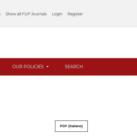
s
Show all FUP Journals
Login
Register
OUR POLICIES
SEARCH
PDF (Italiano)