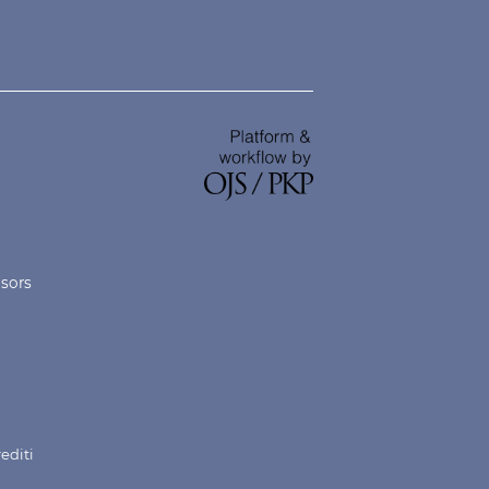
nsors
rediti