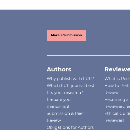
Make a Submission
Authors
Reviewe
Why publish with FUP?
What is Pee
Which FUP journal best
How to Perf
fits your research?
Review
Prepare your
Becoming a 
manuscript
ReviewerCre
Submission & Peer
Ethical Guide
Review
Reviewers
Obligations for Authors