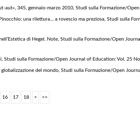
aut-aut», 345, gennaio-marzo 2010
,
Studi sulla Formazione/Open 
Pinocchio: una rilettura... a rovescio ma preziosa
,
Studi sulla Fo
 nell’Estetica di Hegel. Note
,
Studi sulla Formazione/Open Journal
hi
,
Studi sulla Formazione/Open Journal of Education: Vol. 25 N
lla globalizzazione del mondo
,
Studi sulla Formazione/Open Journal
16
17
18
>
>>