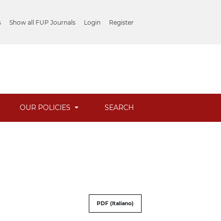
s
Show all FUP Journals
Login
Register
OUR POLICIES
SEARCH
PDF (Italiano)