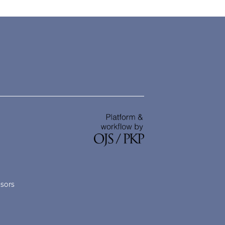
nsors