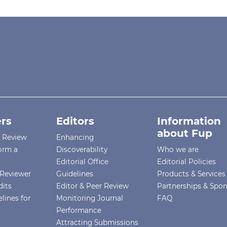
rs
Editors
Information
about Fup
r Review
Enhancing
orm a
Discoverability
Who we are
Editorial Office
Editorial Policies
Reviewer
Guidelines
Products & Services
dits
Editor & Peer Review
Partnerships & Spo
lines for
Monitoring Journal
FAQ
Performance
Attracting Submissions