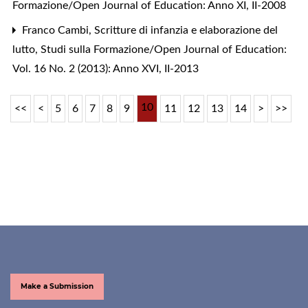
Formazione/Open Journal of Education: Anno XI, II-2008
Franco Cambi,
Scritture di infanzia e elaborazione del
lutto
,
Studi sulla Formazione/Open Journal of Education:
Vol. 16 No. 2 (2013): Anno XVI, II-2013
10
<<
<
5
6
7
8
9
11
12
13
14
>
>>
Make a Submission