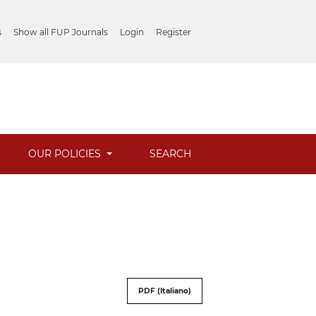
s
Show all FUP Journals
Login
Register
OUR POLICIES
SEARCH
PDF (Italiano)