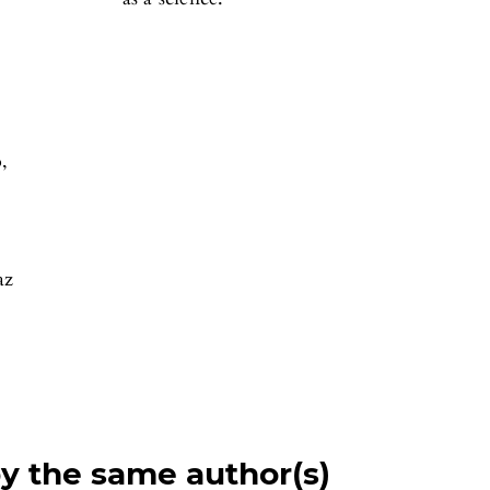
,
az
by the same author(s)