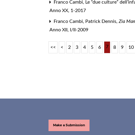
Franco Cambi,
Le “due culture” dell’in
Anno XX, 1-2017
Franco Cambi,
Patrick Dennis,
Zia Ma
Anno XII, I/II-2009
7
<<
<
2
3
4
5
6
8
9
10
Make a Submission