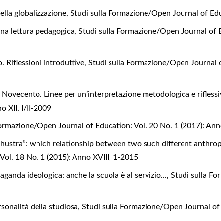
della globalizzazione
,
Studi sulla Formazione/Open Journal of Ed
 una lettura pedagogica
,
Studi sulla Formazione/Open Journal of E
. Riflessioni introduttive
,
Studi sulla Formazione/Open Journal o
l Novecento. Linee per un’interpretazione metodologica e rifless
o XII, I/II-2009
Formazione/Open Journal of Education: Vol. 20 No. 1 (2017): An
thustra”: which relationship between two such different anthro
ol. 18 No. 1 (2015): Anno XVIII, 1-2015
ganda ideologica: anche la scuola è al servizio...
,
Studi sulla Fo
sonalità della studiosa
,
Studi sulla Formazione/Open Journal of