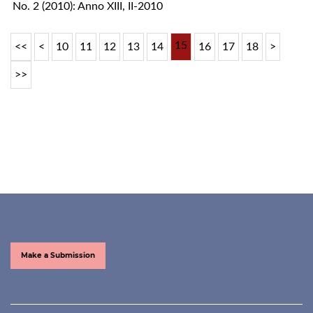
No. 2 (2010): Anno XIII, II-2010
15
<<
<
10
11
12
13
14
16
17
18
>
>>
Make a Submission