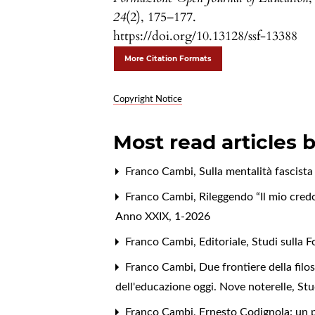
24
(2), 175–177.
https://doi.org/10.13128/ssf-13388
More Citation Formats
Copyright Notice
Most read articles 
Franco Cambi,
Sulla mentalità fascista
Franco Cambi,
Rileggendo “Il mio cred
Anno XXIX, 1-2026
Franco Cambi,
Editoriale
,
Studi sulla 
Franco Cambi,
Due frontiere della filos
dell'educazione oggi. Nove noterelle
,
Stu
Franco Cambi,
Ernesto Codignola: un p