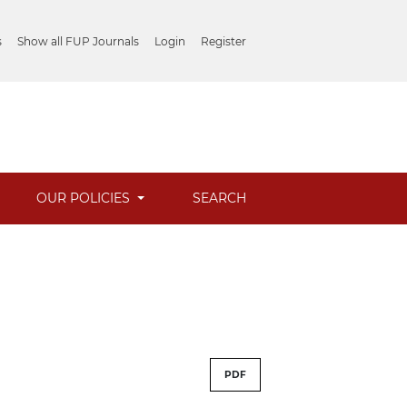
s
Show all FUP Journals
Login
Register
OUR POLICIES
SEARCH
PDF