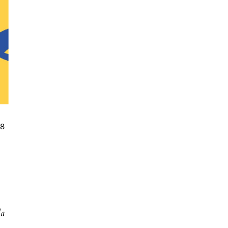
88
la