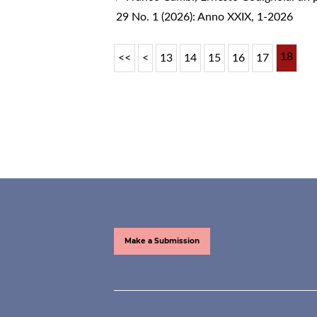
29 No. 1 (2026): Anno XXIX, 1-2026
18
<<
<
13
14
15
16
17
Make a Submission