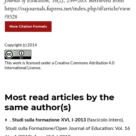
Journal of Education
,
16
(2), 259–263. Retrieved from
https://oajournals.fupress.net/index.php/sf/article/view
/9328
More Citation Formats
Copyright (c) 2014
This work is licensed under a
Creative Commons Attribution 4.0
International License
.
Most read articles by the
same author(s)
,
Studi sulla formazione XVI, I-2013
(fascicolo intero)
,
Studi sulla Formazione/Open Journal of Education: Vol. 16