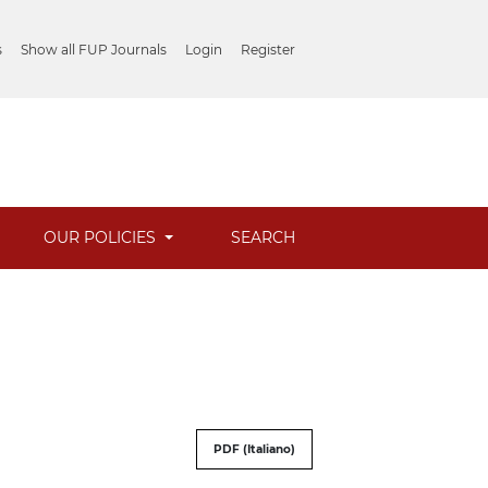
s
Show all FUP Journals
Login
Register
OUR POLICIES
SEARCH
PDF (Italiano)