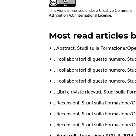
This work is licensed under a
Creative Commons
Attribution 4.0 International License
.
Most read articles 
,
Abstract
,
Studi sulla Formazione/Open
,
I collaboratori di questo numero
,
Stud
,
I collaboratori di questo numero
,
Stud
,
I collaboratori di questo numero
,
Stud
,
Libri e riviste ricevuti
,
Studi sulla Fo
,
Recensioni
,
Studi sulla Formazione/Op
,
Recensioni
,
Studi sulla Formazione/Op
,
Recensioni
,
Studi sulla Formazione/O
,
Studi sulla formazione XVII, II-2014
(