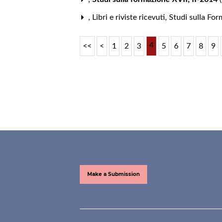
,
Libri e riviste ricevuti
,
Studi sulla Fo
4
<<
<
1
2
3
5
6
7
8
9
Make a Submission