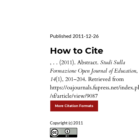
Published 2011-12-26
How to Cite
, . . (2011). Abstract.
Studi Sulla
Formazione Open Journal of Education
,
14
(1), 201–204. Retrieved from
https://oajournals.fupress.net/index.
/sf/article/view/9087
More Citation Formats
Copyright (c) 2011