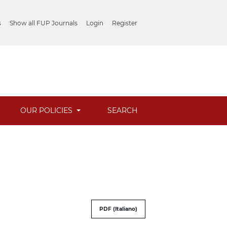
s
Show all FUP Journals
Login
Register
OUR POLICIES
SEARCH
PDF (Italiano)