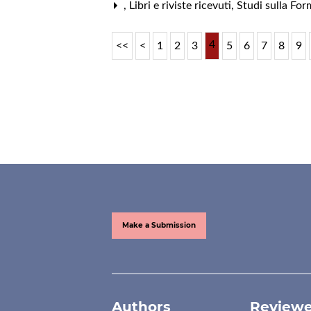
,
Libri e riviste ricevuti
,
Studi sulla Fo
4
<<
<
1
2
3
5
6
7
8
9
Make a Submission
Authors
Reviewe