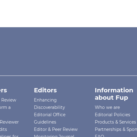
rs
Editors
Information
about Fup
r Review
Enhancing
orm a
Discoverability
Who we are
Editorial Office
Editorial Policies
Reviewer
Guidelines
Products & Services
dits
Editor & Peer Review
Partnerships & Spo
lines for
Monitoring Journal
FAQ