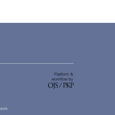
nsors