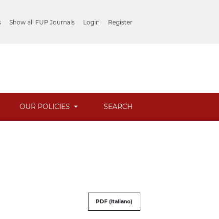
s
Show all FUP Journals
Login
Register
OUR POLICIES
SEARCH
PDF (Italiano)