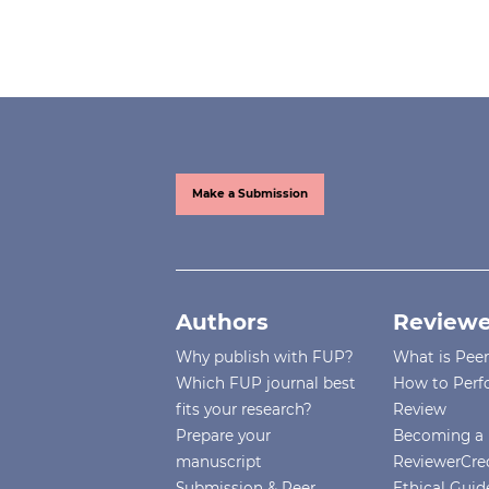
Make a Submission
Authors
Reviewe
Why publish with FUP?
What is Pee
Which FUP journal best
How to Perf
fits your research?
Review
Prepare your
Becoming a 
manuscript
ReviewerCre
Submission & Peer
Ethical Guide