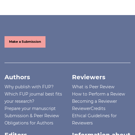
Make a Submission
Authors
Reviewers
Why publish with FUP?
What is Peer Review
Which FUP journal best fits
How to Perform a Review
your research?
Becoming a Reviewer
Prepare your manuscript
ReviewerCredits
Submission & Peer Review
Ethical Guidelines for
Obligations for Authors
Reviewers
Editors
Information about