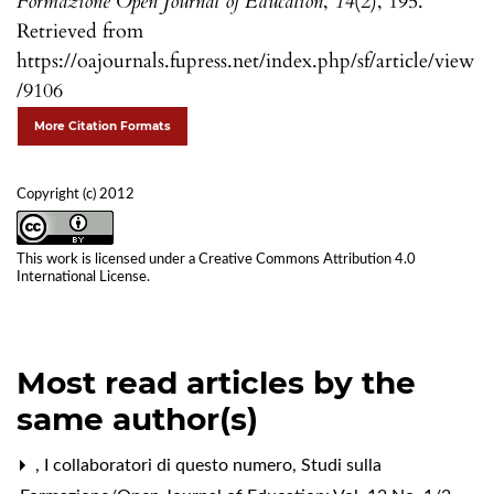
Formazione Open Journal of Education
,
14
(2), 195.
Retrieved from
https://oajournals.fupress.net/index.php/sf/article/view
/9106
More Citation Formats
Copyright (c) 2012
This work is licensed under a
Creative Commons Attribution 4.0
International License
.
Most read articles by the
same author(s)
,
I collaboratori di questo numero
,
Studi sulla