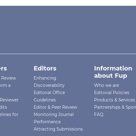
rs
Editors
Information
about Fup
r Review
Enhancing
orm a
Discoverability
Who we are
Editorial Office
Editorial Policies
Reviewer
Guidelines
Products & Services
dits
Editor & Peer Review
Partnerships & Spo
lines for
Monitoring Journal
FAQ
Performance
Attracting Submissions