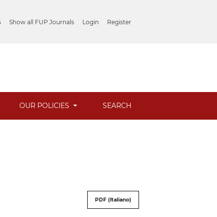
s
Show all FUP Journals
Login
Register
OUR POLICIES
SEARCH
PDF (Italiano)