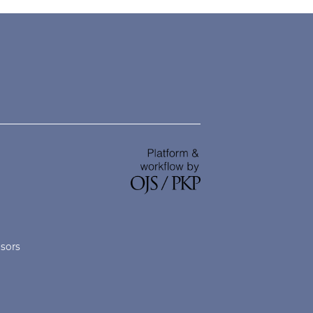
nsors