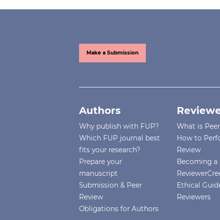
Make a Submission
Authors
Reviewe
Why publish with FUP?
What is Pee
Which FUP journal best
How to Perf
fits your research?
Review
Prepare your
Becoming a 
manuscript
ReviewerCre
Submission & Peer
Ethical Guide
Review
Reviewers
Obligations for Authors