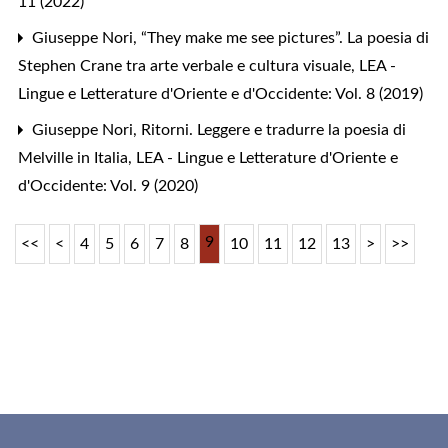
11 (2022)
Giuseppe Nori,
“They make me see pictures”. La poesia di
Stephen Crane tra arte verbale e cultura visuale
,
LEA -
Lingue e Letterature d'Oriente e d'Occidente: Vol. 8 (2019)
Giuseppe Nori,
Ritorni. Leggere e tradurre la poesia di
Melville in Italia
,
LEA - Lingue e Letterature d'Oriente e
d'Occidente: Vol. 9 (2020)
9
<<
<
4
5
6
7
8
10
11
12
13
>
>>