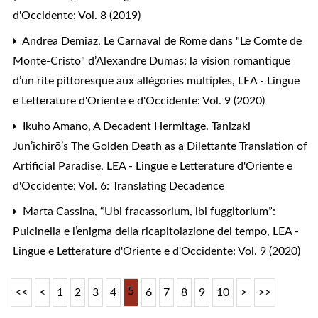
d'Occidente: Vol. 8 (2019)
Andrea Demiaz,
Le Carnaval de Rome dans "Le Comte de
Monte-Cristo" d’Alexandre Dumas: la vision romantique
d’un rite pittoresque aux allégories multiples
,
LEA - Lingue
e Letterature d'Oriente e d'Occidente: Vol. 9 (2020)
Ikuho Amano,
A Decadent Hermitage. Tanizaki
Jun’ichirō’s The Golden Death as a Dilettante Translation of
Artificial Paradise
,
LEA - Lingue e Letterature d'Oriente e
d'Occidente: Vol. 6: Translating Decadence
Marta Cassina,
“Ubi fracassorium, ibi fuggitorium”:
Pulcinella e l’enigma della ricapitolazione del tempo
,
LEA -
Lingue e Letterature d'Oriente e d'Occidente: Vol. 9 (2020)
5
<<
<
1
2
3
4
6
7
8
9
10
>
>>