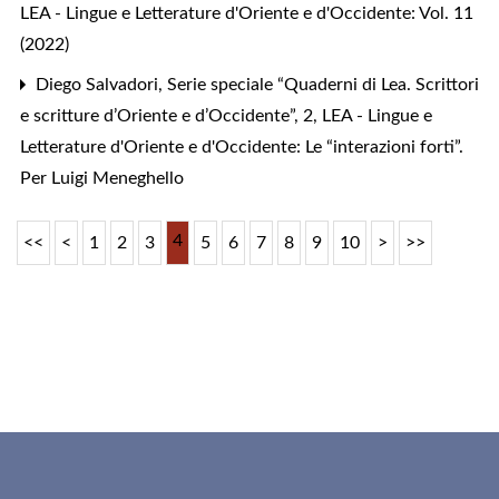
LEA - Lingue e Letterature d'Oriente e d'Occidente: Vol. 11
(2022)
Diego Salvadori,
Serie speciale “Quaderni di Lea. Scrittori
e scritture d’Oriente e d’Occidente”, 2
,
LEA - Lingue e
Letterature d'Oriente e d'Occidente: Le “interazioni forti”.
Per Luigi Meneghello
4
<<
<
1
2
3
5
6
7
8
9
10
>
>>