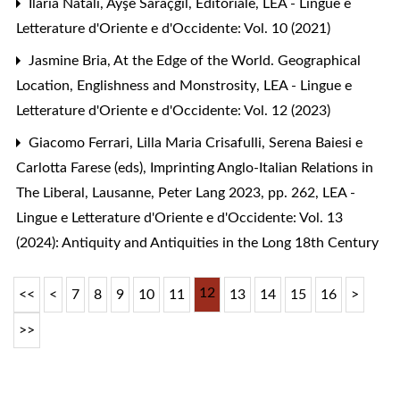
Ilaria Natali, Ayşe Saraçgil,
Editoriale
,
LEA - Lingue e
Letterature d'Oriente e d'Occidente: Vol. 10 (2021)
Jasmine Bria,
At the Edge of the World. Geographical
Location, Englishness and Monstrosity
,
LEA - Lingue e
Letterature d'Oriente e d'Occidente: Vol. 12 (2023)
Giacomo Ferrari,
Lilla Maria Crisafulli, Serena Baiesi e
Carlotta Farese (eds), Imprinting Anglo-Italian Relations in
The Liberal, Lausanne, Peter Lang 2023, pp. 262
,
LEA -
Lingue e Letterature d'Oriente e d'Occidente: Vol. 13
(2024): Antiquity and Antiquities in the Long 18th Century
12
<<
<
7
8
9
10
11
13
14
15
16
>
>>