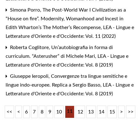
Simona Porro,
The Post-World War I Civilization as a
“House on fire”. Modernity, Womanhood and Incest in
Edith Wharton’s The Mother’s Recompense
,
LEA - Lingue e
Letterature d'Oriente e d'Occidente: Vol. 11 (2022)
Roberta Coglitore,
Un’autobiografia in forma di
curriculum. “Asterusher” di Michele Mari
,
LEA - Lingue e
Letterature d'Oriente e d'Occidente: Vol. 8 (2019)
Giuseppe Ieropoli,
Convergenze tra lingue semitiche e
lingue indo-europee. Replica a Sergio Basso
,
LEA - Lingue e
Letterature d'Oriente e d'Occidente: Vol. 8 (2019)
11
<<
<
6
7
8
9
10
12
13
14
15
>
>>