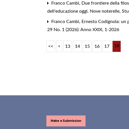
Franco Cambi,
Due frontiere della filos
dell'educazione oggi. Nove noterelle
,
Stu
Franco Cambi,
Ernesto Codignola: un p
29 No. 1 (2026): Anno XXIX, 1-2026
18
<<
<
13
14
15
16
17
Make a Submission