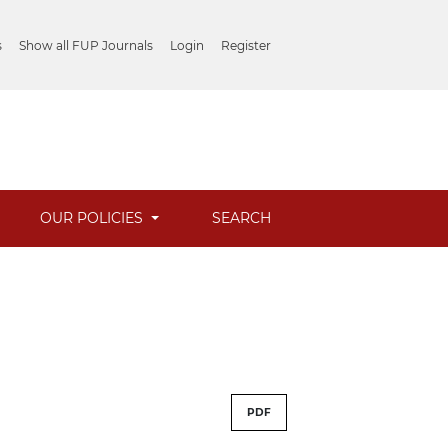
s
Show all FUP Journals
Login
Register
OUR POLICIES
SEARCH
PDF