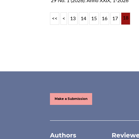
29 No. 1 (2026): Anno XXIX, 1-2026
18
<<
<
13
14
15
16
17
Make a Submission
Authors
Reviewe