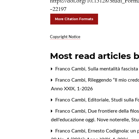
https://doi.org/10.13128/Studi_Form
-22197
More Citation Formats
Copyright Notice
Most read articles 
Franco Cambi,
Sulla mentalità fascista
Franco Cambi,
Rileggendo “Il mio cred
Anno XXIX, 1-2026
Franco Cambi,
Editoriale
,
Studi sulla 
Franco Cambi,
Due frontiere della filos
dell'educazione oggi. Nove noterelle
,
Stu
Franco Cambi,
Ernesto Codignola: un p