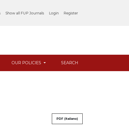
s
Show all FUP Journals
Login
Register
OUR POLICIES
SEARCH
PDF (Italiano)