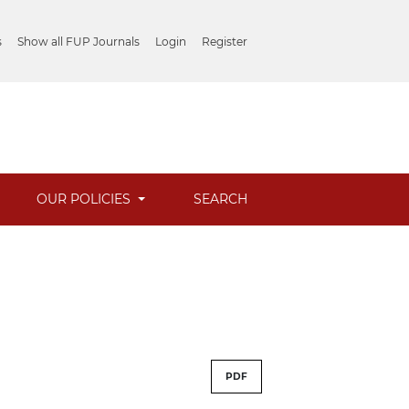
s
Show all FUP Journals
Login
Register
OUR POLICIES
SEARCH
PDF