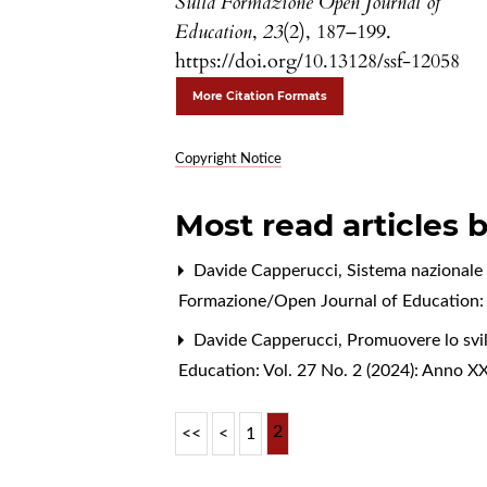
Sulla Formazione Open Journal of
Education
,
23
(2), 187–199.
https://doi.org/10.13128/ssf-12058
More Citation Formats
Copyright Notice
Most read articles 
Davide Capperucci,
Sistema nazionale d
Formazione/Open Journal of Education: V
Davide Capperucci,
Promuovere lo svil
Education: Vol. 27 No. 2 (2024): Anno X
2
<<
<
1