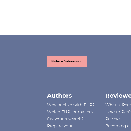
Make a Submission
Authors
Reviewe
Why publish with FUP?
What is Pee
Which FUP journal best
How to Perf
fits your research?
Review
Prepare your
Becoming a 