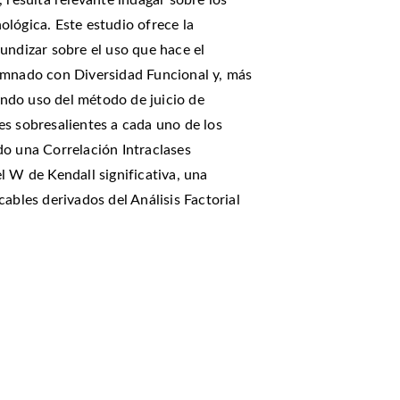
 resulta relevante indagar sobre los
lógica. Este estudio ofrece la
undizar sobre el uso que hace el
umnado con Diversidad Funcional y, más
ndo uso del método de juicio de
es sobresalientes a cada uno de los
do una Correlación Intraclases
l W de Kendall significativa, una
ables derivados del Análisis Factorial