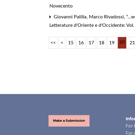
Novecento
Giovanni Palilla, Marco Rivadossi,
“…wi
Letterature d'Oriente e d'Occidente: Vol. 8
20
<<
<
15
16
17
18
19
2
Info
Make a Submission
For 
For 