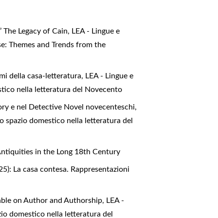
s’ The Legacy of Cain
,
LEA - Lingue e
ase: Themes and Trends from the
timi della casa-letteratura
,
LEA - Lingue e
stico nella letteratura del Novecento
Story e nel Detective Novel novecenteschi
,
o spazio domestico nella letteratura del
Antiquities in the Long 18th Century
025): La casa contesa. Rappresentazioni
Table on Author and Authorship
,
LEA -
io domestico nella letteratura del