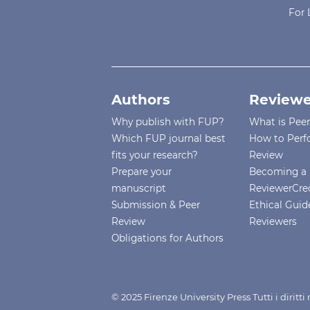
For 
Authors
Reviewe
Why publish with FUP?
What is Pee
Which FUP journal best
How to Perf
fits your research?
Review
Prepare your
Becoming a 
manuscript
ReviewerCre
Submission & Peer
Ethical Guide
Review
Reviewers
Obligations for Authors
© 2025 Firenze University Press Tutti i diritt