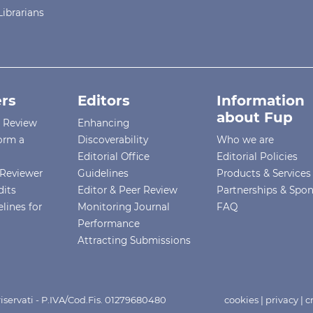
Librarians
rs
Editors
Information
about Fup
r Review
Enhancing
orm a
Discoverability
Who we are
Editorial Office
Editorial Policies
Reviewer
Guidelines
Products & Services
dits
Editor & Peer Review
Partnerships & Spo
lines for
Monitoring Journal
FAQ
Performance
Attracting Submissions
i riservati - P.IVA/Cod.Fis. 01279680480
cookies
|
privacy
|
c