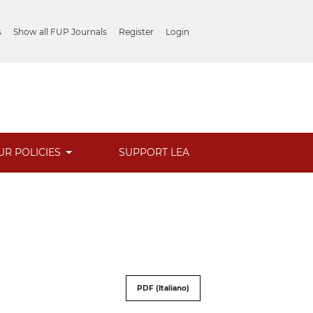
s
Show all FUP Journals
Register
Login
UR POLICIES
SUPPORT LEA
PDF (Italiano)