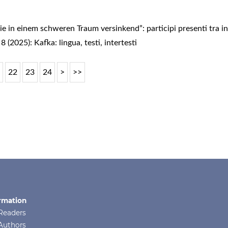
e in einem schweren Traum versinkend”: participi presenti tra i
 (2025): Kafka: lingua, testi, intertesti
1
22
23
24
>
>>
rmation
Readers
Authors