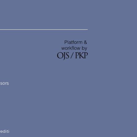
nsors
rediti