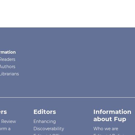
rmation
Readers
Authors
Librarians
rs
Editors
Information
about Fup
r Review
Enhancing
orm a
Discoverability
Who we are