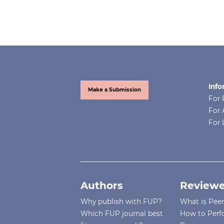
Info
Make a Submission
For 
For 
For 
Authors
Reviewe
Why publish with FUP?
What is Pee
Which FUP journal best
How to Perf