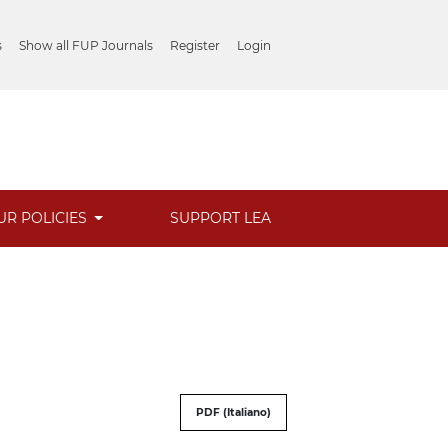
s
Show all FUP Journals
Register
Login
UR POLICIES
SUPPORT LEA
PDF (Italiano)