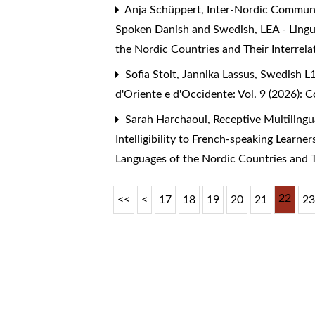
Anja Schüppert,
Inter-Nordic Communica
Spoken Danish and Swedish
,
LEA - Ling
the Nordic Countries and Their Interrela
Sofia Stolt, Jannika Lassus,
Swedish L1
d'Oriente e d'Occidente: Vol. 9 (2026):
Sarah Harchaoui,
Receptive Multiling
Intelligibility to French-speaking Learne
Languages of the Nordic Countries and T
22
<<
<
17
18
19
20
21
2