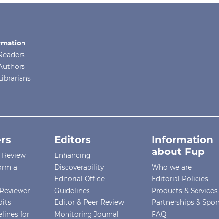
rmation
Readers
Authors
Librarians
rs
Editors
Information
about Fup
r Review
Enhancing
orm a
Discoverability
Who we are
Editorial Office
Editorial Policies
Reviewer
Guidelines
Products & Services
dits
Editor & Peer Review
Partnerships & Spo
lines for
Monitoring Journal
FAQ