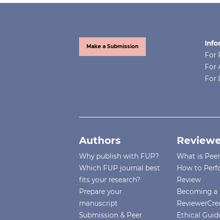
Info
Make a Submission
For 
For 
For 
Authors
Reviewe
Why publish with FUP?
What is Pee
Which FUP journal best
How to Perf
fits your research?
Review
Prepare your
Becoming a 
manuscript
ReviewerCre
Submission & Peer
Ethical Guide