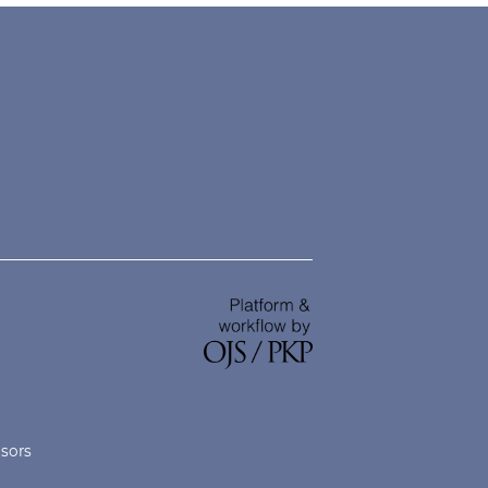
nsors