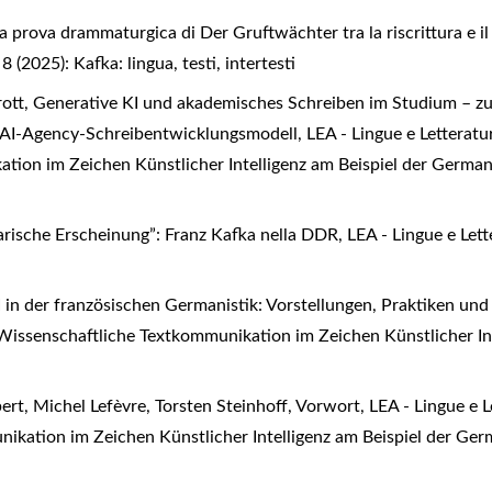
 La prova drammaturgica di Der Gruftwächter tra la riscrittura e
 (2025): Kafka: lingua, testi, intertesti
rott,
Generative KI und akademisches Schreiben im Studium – 
 AI-Agency-Schreibentwicklungsmodell
,
LEA - Lingue e Letteratu
tion im Zeichen Künstlicher Intelligenz am Beispiel der German
rarische Erscheinung”: Franz Kafka nella DDR
,
LEA - Lingue e Lett
I in der französischen Germanistik: Vorstellungen, Praktiken u
 Wissenschaftliche Textkommunikation im Zeichen Künstlicher Int
ert, Michel Lefèvre, Torsten Steinhoff,
Vorwort
,
LEA - Lingue e L
ikation im Zeichen Künstlicher Intelligenz am Beispiel der Ger