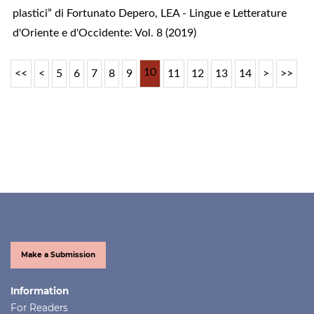
plastici” di Fortunato Depero
,
LEA - Lingue e Letterature
d'Oriente e d'Occidente: Vol. 8 (2019)
10
<<
<
5
6
7
8
9
11
12
13
14
>
>>
Make a Submission
Information
For Readers