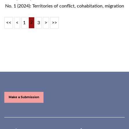
No. 1 (2024): Territories of conflict, cohabitation, migration
2
<<
<
1
3
>
>>
Make a Submission