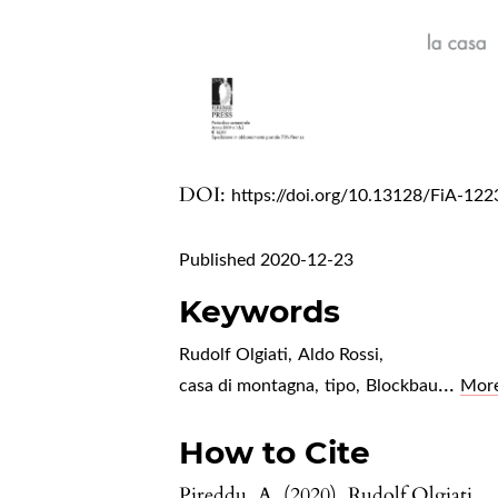
DOI:
https://doi.org/10.13128/FiA-122
Published 2020-12-23
Keywords
Rudolf Olgiati
,
Aldo Rossi
,
...
casa di montagna
,
tipo
,
Blockbau
Mor
How to Cite
Pireddu, A. (2020). Rudolf Olgiati.