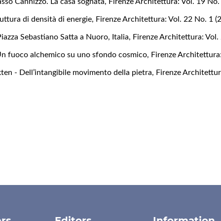
sso Cannizzo. La casa sognata
,
Firenze Architettura: Vol. 19 No.
uttura di densità di energie
,
Firenze Architettura: Vol. 22 No. 1 (
iazza Sebastiano Satta a Nuoro, Italia
,
Firenze Architettura: Vol.
 Un fuoco alchemico su uno sfondo cosmico
,
Firenze Architettura
en - Dell’intangibile movimento della pietra
,
Firenze Architettu
rs
Editors
Information