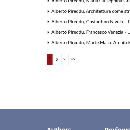
Alberto Pireddu,
Maria Giuseppina Gra
Alberto Pireddu,
Architettura come str
Alberto Pireddu,
Costantino Nivola – P
Alberto Pireddu,
Francesco Venezia -
Alberto Pireddu,
Marte.Marte Architekt
1
2
>
>>
Authors
Reviewe