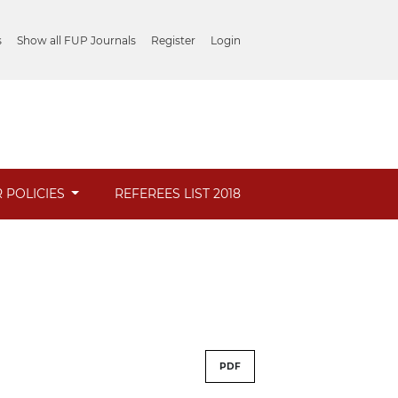
s
Show all FUP Journals
Register
Login
 POLICIES
REFEREES LIST 2018
PDF