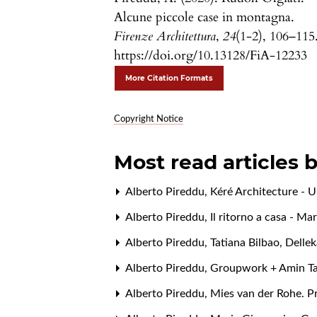
Alcune piccole case in montagna.
Firenze Architettura
,
24
(1-2), 106–115
https://doi.org/10.13128/FiA-12233
More Citation Formats
Copyright Notice
Most read articles 
Alberto Pireddu,
Kéré Architecture - 
Alberto Pireddu,
Il ritorno a casa - Ma
Alberto Pireddu,
Tatiana Bilbao, Dell
Alberto Pireddu,
Groupwork + Amin Tah
Alberto Pireddu,
Mies van der Rohe. 