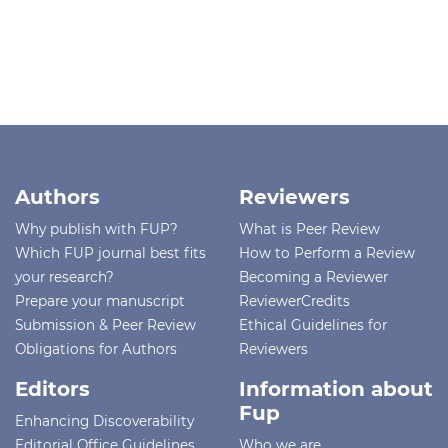
Authors
Reviewers
Why publish with FUP?
What is Peer Review
Which FUP journal best fits
How to Perform a Review
your research?
Becoming a Reviewer
Prepare your manuscript
ReviewerCredits
Submission & Peer Review
Ethical Guidelines for
Obligations for Authors
Reviewers
Editors
Information about
Fup
Enhancing Discoverability
Editorial Office Guidelines
Who we are