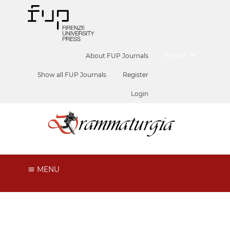
##plugins.themes.he
About FUP Journals
English
Show all FUP Journals
Register
Login
MENU