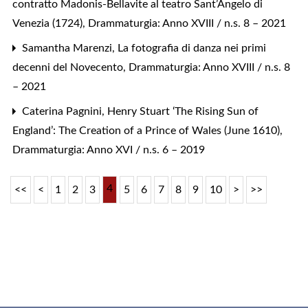
contratto Madonis-Bellavite al teatro Sant’Angelo di
Venezia (1724)
,
Drammaturgia: Anno XVIII / n.s. 8 – 2021
Samantha Marenzi,
La fotografia di danza nei primi
decenni del Novecento
,
Drammaturgia: Anno XVIII / n.s. 8
– 2021
Caterina Pagnini,
Henry Stuart ‘The Rising Sun of
England’: The Creation of a Prince of Wales (June 1610)
,
Drammaturgia: Anno XVI / n.s. 6 – 2019
4
<<
<
1
2
3
5
6
7
8
9
10
>
>>