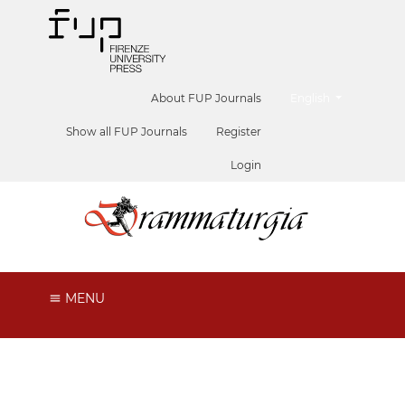
##plugins.themes.he
About FUP Journals
English
Show all FUP Journals
Register
Login
MENU