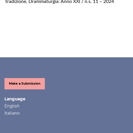
tradizione
,
Drammaturgia: Anno XXI / n.s. 11 – 2024
Make a Submission
Language
English
Italiano