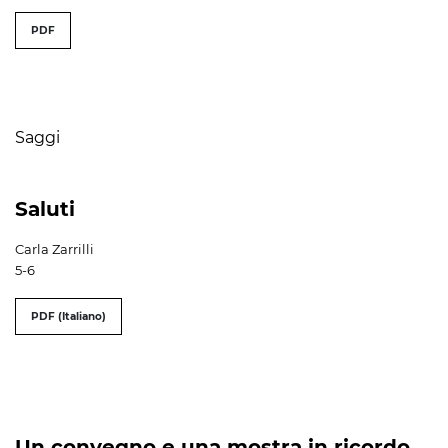
##issue.tableOfContents##
PDF
Table of Contents
Saggi
Saluti
Carla Zarrilli
5-6
PDF (Italiano)
Un convegno e una mostra in ricordo