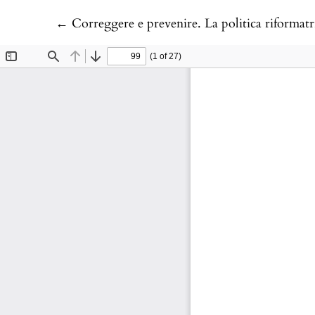
Return to Article Details
←
Correggere e prevenire. La politica riformatrice di Pietro Leo