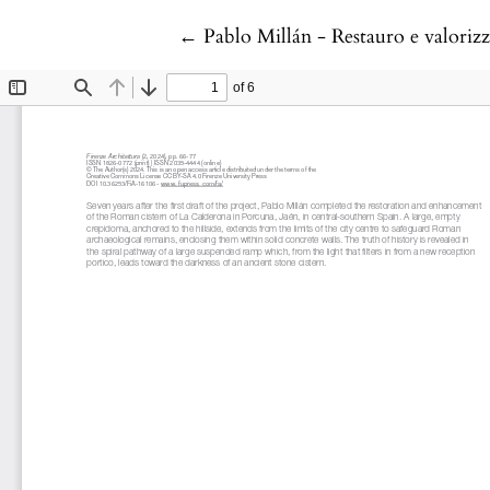
Return to Article Details
←
Pablo Millán - Restauro e valori