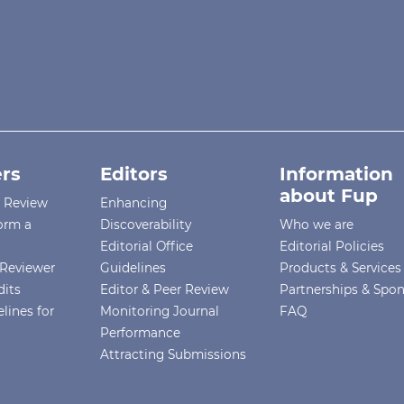
rs
Editors
Information
about Fup
r Review
Enhancing
orm a
Discoverability
Who we are
Editorial Office
Editorial Policies
Reviewer
Guidelines
Products & Services
dits
Editor & Peer Review
Partnerships & Spo
lines for
Monitoring Journal
FAQ
Performance
Attracting Submissions