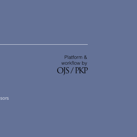
nsors