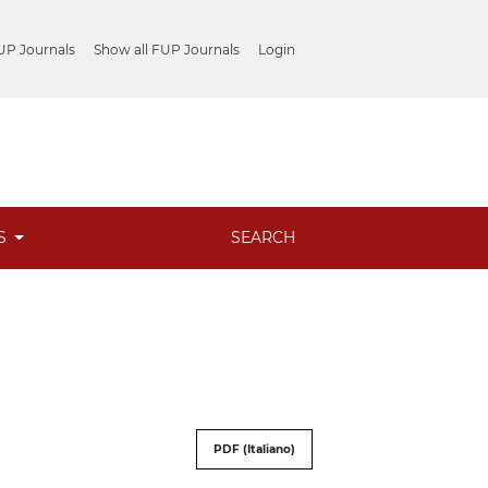
UP Journals
Show all FUP Journals
Login
ES
SEARCH
PDF (Italiano)