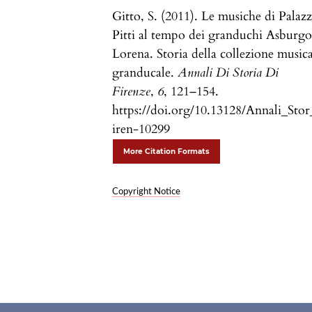
Gitto, S. (2011). Le musiche di Palaz
Pitti al tempo dei granduchi Asburg
Lorena. Storia della collezione music
granducale.
Annali Di Storia Di
Firenze
,
6
, 121–154.
https://doi.org/10.13128/Annali_Sto
iren-10299
More Citation Formats
Copyright Notice