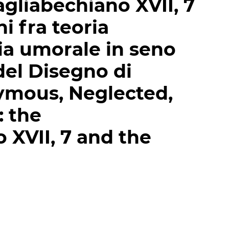
gliabechiano XVII, 7
ni fra teoria
ria umorale in seno
del Disegno di
ymous, Neglected,
 the
 XVII, 7 and the