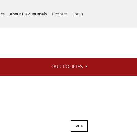
ess
About FUP Journals
Register
Login
OUR POLICIES
PDF