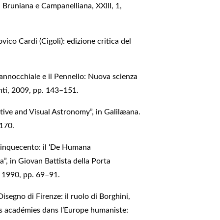
n Bruniana e Campanelliana, XXIII, 1,
ico Cardi (Cigoli): edizione critica del
 cannocchiale e il Pennello: Nuova scienza
unti, 2009, pp. 143–151.
ctive and Visual Astronomy”, in Galilæana.
–170.
Cinquecento: il ‘De Humana
”, in Giovan Battista della Porta
, 1990, pp. 69–91.
isegno di Firenze: il ruolo di Borghini,
 Les académies dans l’Europe humaniste: