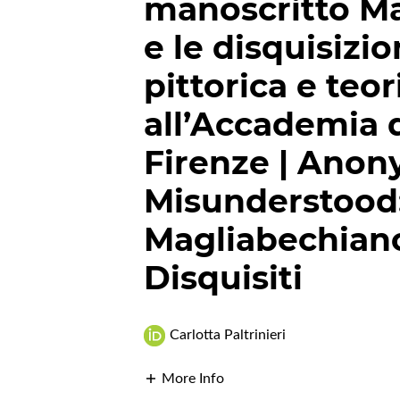
manoscritto Ma
e le disquisizio
pittorica e teo
all’Accademia 
Firenze | Anon
Misunderstood:
Magliabechiano
Disquisiti
Carlotta Paltrinieri
More Info