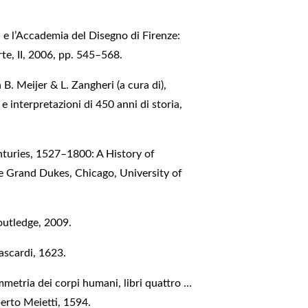
i e l’Accademia del Disegno di Firenze:
rte, II, 2006, pp. 545–568.
in B. Meijer & L. Zangheri (a cura di),
e interpretazioni di 450 anni di storia,
nturies, 1527–1800: A History of
he Grand Dukes, Chicago, University of
outledge, 2009.
ascardi, 1623.
mmetria dei corpi humani, libri quattro …
berto Meietti, 1594.