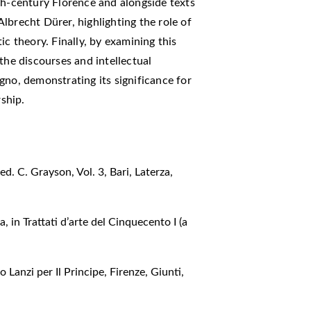
th-century Florence and alongside texts
lbrecht Dürer, highlighting the role of
ic theory. Finally, by examining this
 the discourses and intellectual
gno, demonstrating its significance for
rship.
 ed. C. Grayson, Vol. 3, Bari, Laterza,
a, in Trattati d’arte del Cinquecento I (a
 Lanzi per Il Principe, Firenze, Giunti,