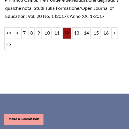
Franco Cambi,
Tre frontiere dell’educazione degli adulti:
qualche nota
,
Studi sulla Formazione/Open Journal of
Education: Vol. 20 No. 1 (2017): Anno XX, 1-2017
12
<<
<
7
8
9
10
11
13
14
15
16
>
>>
Make a Submission