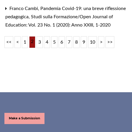
Franco Cambi,
Pandemia Covid-19: una breve riflessione
pedagogica
,
Studi sulla Formazione/Open Journal of
Education: Vol. 23 No. 1 (2020): Anno XXIII, 1-2020
2
<<
<
1
3
4
5
6
7
8
9
10
>
>>
Make a Submission