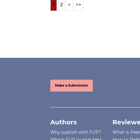
1
2
>
>>
Make a Submission
Authors
Reviewe
Why publish with FUP?
What is Pee
Which FUP journal best
How to Perf