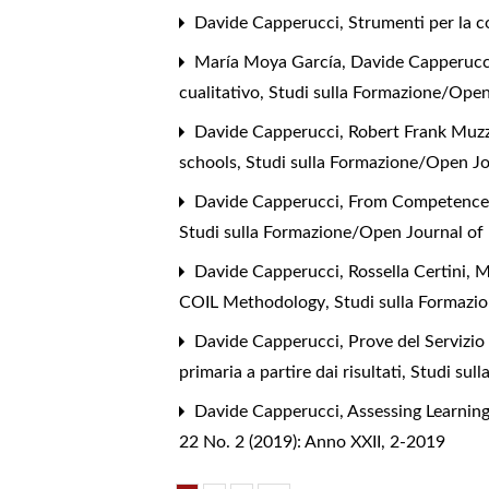
Davide Capperucci,
Strumenti per la c
María Moya García, Davide Capperucc
cualitativo
,
Studi sulla Formazione/Open
Davide Capperucci, Robert Frank Muzzi
schools
,
Studi sulla Formazione/Open Jou
Davide Capperucci,
From Competence C
Studi sulla Formazione/Open Journal of 
Davide Capperucci, Rossella Certini, 
COIL Methodology
,
Studi sulla Formazi
Davide Capperucci,
Prove del Servizio
primaria a partire dai risultati
,
Studi sul
Davide Capperucci,
Assessing Learnin
22 No. 2 (2019): Anno XXII, 2-2019