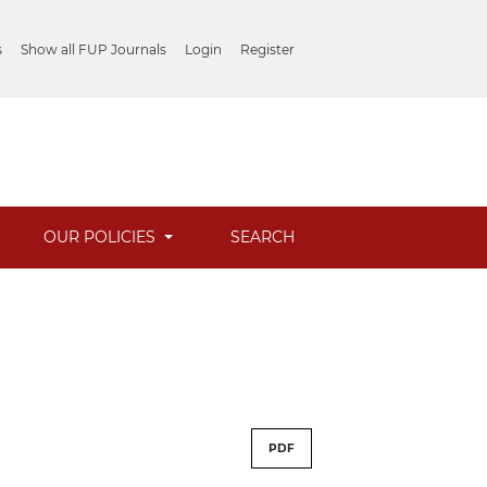
s
Show all FUP Journals
Login
Register
OUR POLICIES
SEARCH
PDF