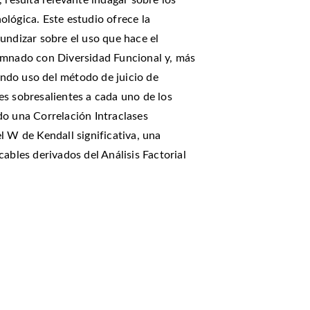
 resulta relevante indagar sobre los
lógica. Este estudio ofrece la
undizar sobre el uso que hace el
umnado con Diversidad Funcional y, más
ndo uso del método de juicio de
es sobresalientes a cada uno de los
do una Correlación Intraclases
l W de Kendall significativa, una
ables derivados del Análisis Factorial