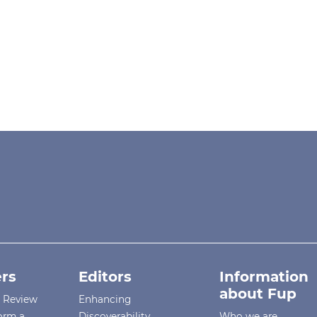
rs
Editors
Information
about Fup
r Review
Enhancing
orm a
Discoverability
Who we are