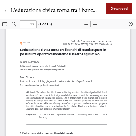
Return to Article Details
←
L'educazione civica torna tra i banchi di scuola: spunti e possibilità operative mediante il Teatro Legislativo
Download