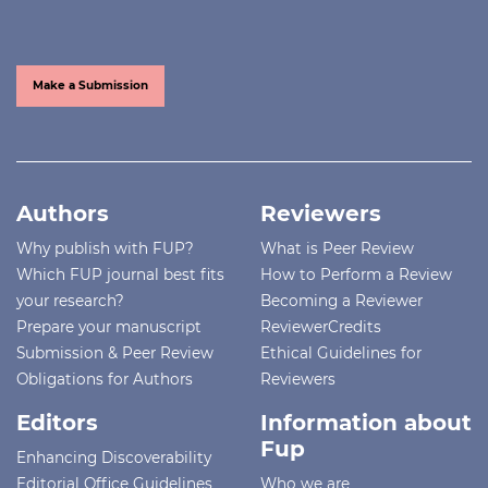
Make a Submission
Authors
Reviewers
Why publish with FUP?
What is Peer Review
Which FUP journal best fits
How to Perform a Review
your research?
Becoming a Reviewer
Prepare your manuscript
ReviewerCredits
Submission & Peer Review
Ethical Guidelines for
Obligations for Authors
Reviewers
Editors
Information about
Fup
Enhancing Discoverability
Editorial Office Guidelines
Who we are