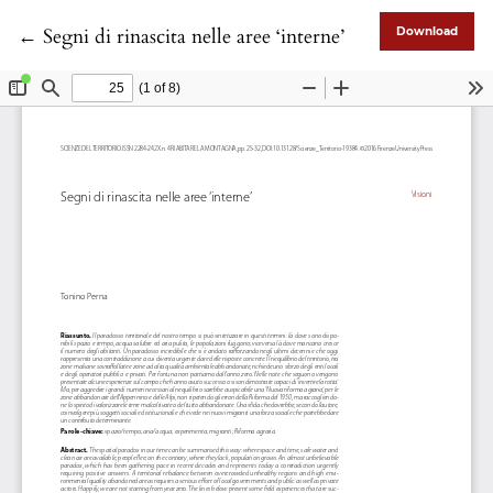
Return to Article Details
←
Segni di rinascita nelle aree ‘interne’
Download