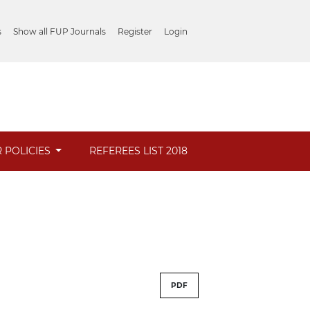
s
Show all FUP Journals
Register
Login
 POLICIES
REFEREES LIST 2018
PDF