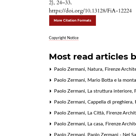
2), 24–33.
https://doi.org/10.13128/FiA-12224
More Citation Formats
Copyright Notice
Most read articles 
Paolo Zermani,
Natura
,
Firenze Archit
Paolo Zermani,
Mario Botta e la mont
Paolo Zermani,
La struttura interiore
,
Paolo Zermani,
Cappella di preghiera
,
Paolo Zermani,
La Città
,
Firenze Archit
Paolo Zermani,
La casa
,
Firenze Archit
Paolo Zermani,
Paolo Zermani - Nel S