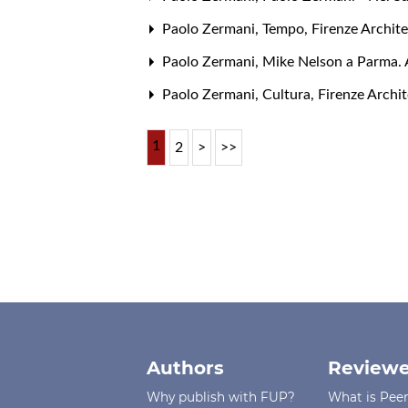
Paolo Zermani,
Tempo
,
Firenze Archite
Paolo Zermani,
Mike Nelson a Parma. 
Paolo Zermani,
Cultura
,
Firenze Archit
1
2
>
>>
Authors
Reviewe
Why publish with FUP?
What is Pee