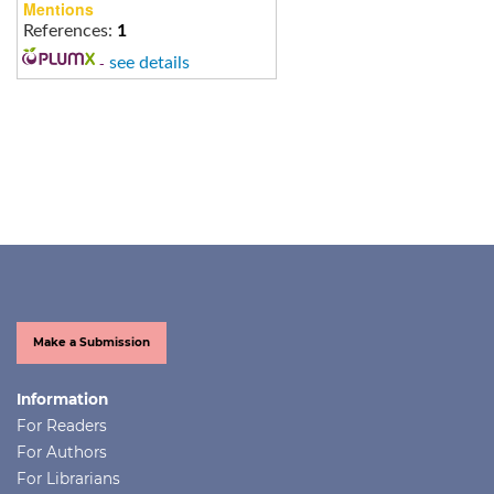
Mentions
References:
1
-
see details
Make a Submission
Information
For Readers
For Authors
For Librarians