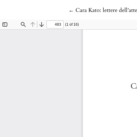
Return to Article Details
←
Cara Kato: lettere dell’atte