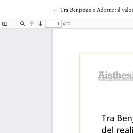
Return to Article Details
←
Tra Benjamin e Adorno: il valor