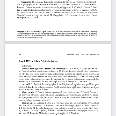
Recensioni: 
Prospettive  ermeneuti
-
M.  Muzi,  A.  Piromallo  Gambardella  (a  cura  di),  
che  in  pedagogia
Fascismo  e  scuola
,  di  R.  Laporta;  J.  Charnitkzky,  
,  di  L.  Ambrosoli;  R.  
Processi  formativi
Introduzione  alla  pedagogia
Fornaca, 
  e  
,  di  F.  Cambi;  F.  Cambi,  P.  Ore
-
Fondamenti teorici del processo formativo
Politiche 
fice (a cura di), 
, di C. Silva; J. Derrida, 
dell’amicizia
Cambiare  la  scuola
,  di  A.  Mariani;  R.  Massa,  
,  di  A.  Mariani;  D.  Ragazzini,  
Tempi  di  scuola  e  tempi  di  vita
Le  cose  che  ci  fanno  
,  di  M.  Cappelletti;  D.A.  Norman,  
intelligenti
, di C. Tartoni.
Copyright © 2018 The Author(s). Open Access.
 This in an open access article published by Firenze University 
Press (www.fupress.com/sf
) and distributed under the terms of the Creative Commons Attribution 4.0 Interna-
tional License
. The Creative Commons Public Domain Dedication waiver applies to the data made available in 
this article, unless otherwise stated.
22
Indici della rivista “Studi sulla Formazione
Author
Anno II 1999, n. 1, Casa Editrice Le Lettere
Editoriale
.
Dossier  monografico:  educare  alla  cittadinanza
Il  tempo  di  una  svol
-
  -  F.  Cambi,  
ta.  Dalla  cittadinanza  alla  neocittadinanza
Identità,  complessità,  cittadinan
-
;  M.  Ceruti,  
ze.  Idee  per  una  nuova  ecologia  della  cittadinanza  europea
Urbis  et  orbis.  La  
;  R.  Frasca,  
“cittadinanza”  come  dimensione  educativa  nella  società  romana
Gli  specchi  
;  F.  Frabboni,  
rubati  della  cittadinanza  giovanile
Le  vie  per  la  cittadinanza  e  quelle  dell’e
-
;  R.  Laporta,  
ducazione
Decologo in forma di dialogo su “Lamerica”
; N. Siciliani de Cumis, 
.
Articoli:
La storiografia e le analisi fattoriali: applicazioni, problemi, pos
-
 G. Bandini, 
sibilità
La pedagogia critica. Problemi didattici e affettività
Il pri
-
; R. Fadda, 
;
B. Zanobini, 
mo Calvino (1947-1963) e la fiaba
.
Osservatorio: 
Ancora su personalismo e laicizzazione
L’empatia: 
F. Cambi, 
;
F. Cambi, 
un  approccio  filosofico.  Osservazioni
La  professionalità  contesa
;  P.  Causarano,  
;  A.  Maria
-
Il  profetismo  della/nella  formazione.  Nota  in  margine  al  convegno  fiorentino  su  “profe
-
ni, 
tismo e pedagogia: quale rapporto?”
.
Recensioni: 
Il  testo  e  il  computer.  Manuale  di  informatica  per  gli  studi  
G.  Giliozzi,  
letterari
L’ipertesto.  Tecnologie  digitali  e  critica  letteraria
,  di  F.  Bacchetti;  G.P.  Landow,  
, 
  Pedagogia  come  ontologia  dialettica  della  società
di  F.  Bacchetti;  M.  Borrelli,
,  di  F.  Cam
-
La  cura,  la  forma,  il  rischio.  Percorsi  di  psichiatria  e  pedagogia  critica
bi;  R.  Fadda,  
,  di  A.  
Malattia mentale e psicologia
Mariani; M. Foucault, 
, di A. Mariani.