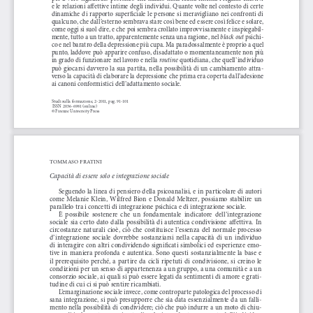
e le relazioni affettive intime degli individui. Quante volte nel contesto di certe 
dinamiche  di  rapporto  superficiale  le  persone  si  meravigliano  nei  confronti  di  
qualcuno, che dall’esterno sembrava stare così bene ed essere così felice e solare, 
come oggi si suol dire, e che poi sembra crollato improvvisamente e inspiegabil
-
black out
mente, tutto a un tratto, apparentemente senza una ragione, nel 
 psichi
-
co e nel baratro della depressione più cupa. Ma paradossalmente è proprio a quel 
punto, laddove può apparire confuso, disadattato o momentaneamente non più 
routine
in grado di funzionare nel lavoro e nella 
 quotidiana, che quell’individuo 
può  giocarsi  davvero  la  sua  partita,  nella  possibilità  di  un  cambiamento  attra
-
verso la capacità di elaborare la depressione che prima era coperta dall’adesione 
ai canoni conformistici dell’adattamento sociale.
Studi sulla formazione, 2-2011, pag. 91-101
 ISSN 2036-6981 (online)
© Firenze University Press
TOMMASO FRATINI
Capacità di essere solo e integrazione sociale
Seguendo la linea di pensiero della psicoanalisi, e in particolare di autori 
come  Melanie  Klein,  Wilfred  Bion  e  Donald  Meltzer,  possiamo  stabilire  un  
parallelo tra i concetti di integrazione psichica e di integrazione sociale. 
È  possibile  sostenere  che  un  fondamentale  indicatore  dell’integrazione  
sociale  sia  certo  dato  dalla  possibilità  di  autentica  condivisione  affettiva.  In  
circostanze  naturali  cioè,  ciò  che  costituisce  l’essenza  del  normale  processo  
d’integrazione  sociale  dovrebbe  sostanziarsi  nella  capacità  di  un  individuo  
di interagire con altri condividendo significati simbolici ed esperienze emo
-
tive  in  maniera  profonda  e  autentica.  Sono  questi  sostanzialmente  la  base  e  
il  prerequisito  perché,  a  partire  da  cicli  ripetuti  di  condivisione,  si  creino  le  
condizioni per un senso di appartenenza a un gruppo, a una comunità e a un 
consorzio sociale, ai quali si può essere legati da sentimenti di amore e grati
-
tudine di cui ci si può sentire ricambiati.
L’emarginazione sociale invece, come controparte patologica del processo di 
sana integrazione, si può presupporre che sia data essenzialmente da un falli
-
mento nella possibilità di condividere; ciò che può indurre a un moto di chiu
-