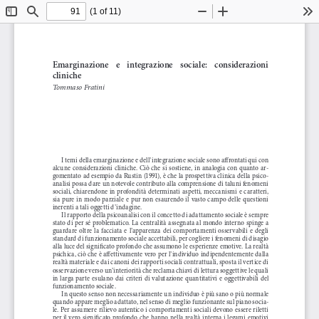
(1 of 11)
Toggle
Find
Zoom
Zoom
To
Sidebar
Out
In
Emarginazione    e    integrazione    sociale:    considerazioni    
cliniche
Tommaso Fratini
I temi della emarginazione e dell’integrazione sociale sono affrontati qui con 
alcune  considerazioni  cliniche.  Ciò  che  si  sostiene,  in  analogia  con  quanto  ar
-
gomentato ad esempio da Rustin (1991), è che la prospettiva clinica della psico
-
analisi possa dare un notevole contributo alla comprensione di taluni fenomeni 
sociali,  chiarendone  in  profondità  determinati  aspetti,  meccanismi  e  caratteri,  
sia  pure  in  modo  parziale  e  pur  non  esaurendo  il  vasto  campo  delle  questioni  
inerenti a tali oggetti d’indagine. 
Il rapporto della psicoanalisi con il concetto di adattamento sociale è sempre 
stato di per sé problematico. La centralità assegnata al mondo interno spinge a 
guardare  oltre  la  facciata  e  l’apparenza  dei  comportamenti  osservabili  e  degli  
standard di funzionamento sociale accettabili, per cogliere i fenomeni di disagio 
alla luce del significato profondo che assumono le esperienze emotive. La realtà 
psichica, ciò che è affettivamente vero per l’individuo indipendentemente dalla 
realtà materiale e dai canoni dei rapporti sociali contrattuali, sposta il vertice di 
osservazione verso un’interiorità che reclama chiavi di lettura soggettive le quali 
in  larga  parte  esulano  dai  criteri  di  valutazione  quantitativi  e  oggettivabili  del  
funzionamento sociale.
In questo senso non necessariamente un individuo è più sano o più normale 
quando appare meglio adattato, nel senso di meglio funzionante sul piano socia
-
le. Per assumere rilievo autentico i comportamenti sociali devono essere riletti 
per il vero significato profondo che hanno nella realtà interna i legami emotivi 