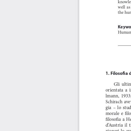
knowledg
well  as
the hum
Keywo
Human
1. 
Filosofia d
Gli  ulti
orientata  a  i
lmann,  1933; 
Schirach  aveva
gia  –  lo  stud
morale  e  filo
filosofia  a  
d’Austria  il  
zionari  lo  av