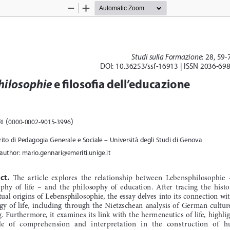
Zoom
Zoom
Out
In
Studi sulla Formazione
: 28, 59-
DOI: 10.36253/ssf-16913 | ISSN 2036-698
 e filosofia dell’educazione
hilosophie
 (
)
0000-0002-9015-3996
i
ito di Pedagogia Generale e Sociale – Università degli Studi di Genova
uthor: mario.gennari@emeriti.unige.it
.
ct
  The  article  explores  the  relationship  between  Lebensphilosophie  –
hy  of  life  –  and  the  philosophy  of  education.  After  tracing  the  histo
al  origins  of  Lebensphilosophie,  the  essay  delves  into  its  connection  with
y  of  life,  including  through  the  Nietzschean  analysis  of  German  culture
  Furthermore,  it  examines  its  link  with  the  hermeneutics  of  life,  highlig
le  of  comprehension  and  interpretation  in  the  construction  of  