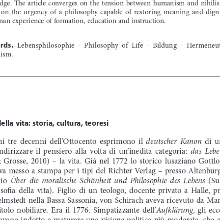
e.  The  article  converges  on  the  tension  between  humanism  and  nihilism
  on  the  urgency  of  a  philosophy  capable  of  restoring  meaning  and  dignit
an experience of formation, education and instruction.
.
rds
  Lebensphilosophie  -  Philosophy  of  Life  -  Bildung  -  Hermeneuti
ism.
ella vita: storia, cultura, teoresi
deutscher  Kanon
mi  tre  decenni  dell’Ottocento  esprimono  il  
  di  u
das  Leb
ndirizzare  il  pensiero  alla  volta  di  un’inedita  categoria:  
 Grosse,  2010)  –  la  vita.  Già  nel  1772  lo  storico  lusaziano  Gottl
  messo  a  stampa  per  i  tipi  del  Richter  Verlag  –  presso  Altenburg
Über  die  moralische  Schönheit  und  Philosophie  des  Lebens
io  
  (Su
sofia  della  vita).  Figlio  di  un  teologo,  docente  privato  a  Halle,  pr
Helmstedt  nella  Bassa  Sassonia,  von  Schirach  aveva  ricevuto  da  Mar
Aufklärung
titolo  nobiliare.  Era  il  1776.  Simpatizzante  dell’
,  gli  ec
evano  indotto  a  maturare  una  visione  politica  più  moderata,  che  gli