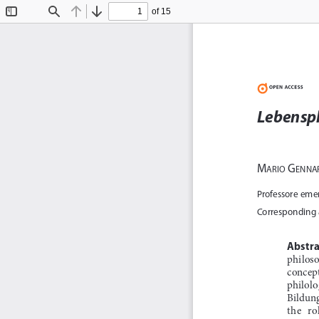
of 15
Toggle
Find
Previous
Next
Sidebar
Lebensp
M
 g
ario
ennar
Professore emer
Corresponding a
Abstra
philosop
conceptu
philolog
Bildung.
the  ro