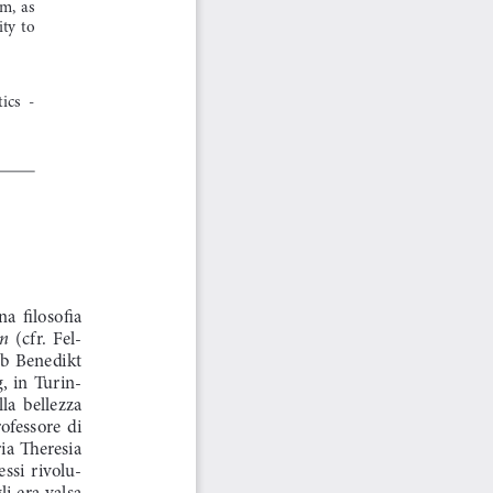
,  as  
y  to  
cs  -  
na  filosofia  
en
  (cfr.  Fel
-
ob  Benedikt  
,  in  Turin
-
lla  bellezza  
ofessore  di  
ia  Theresia  
cessi  rivolu
-
  era  valsa  